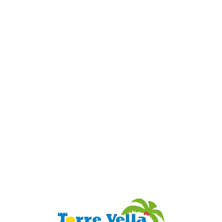
Loa
din
g...