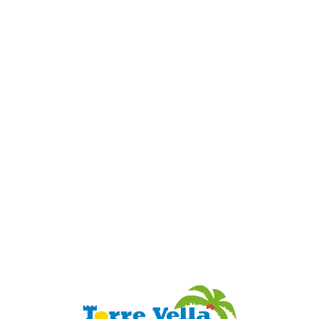
Loa
din
g...