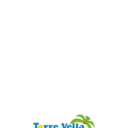
Loa
din
g...