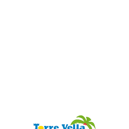
Loa
din
g...