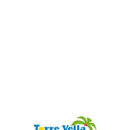
Loa
din
g...