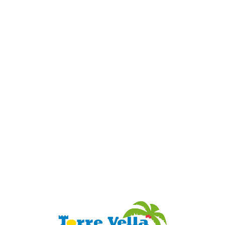
Loa
din
g...