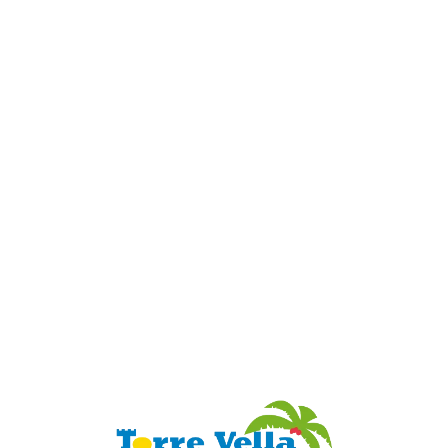
Loa
din
g...