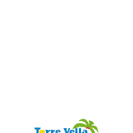
Loa
din
g...