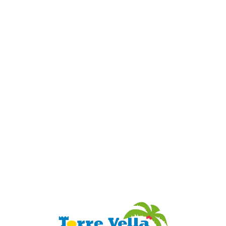
Loa
din
g...