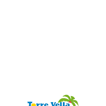
Loa
din
g...