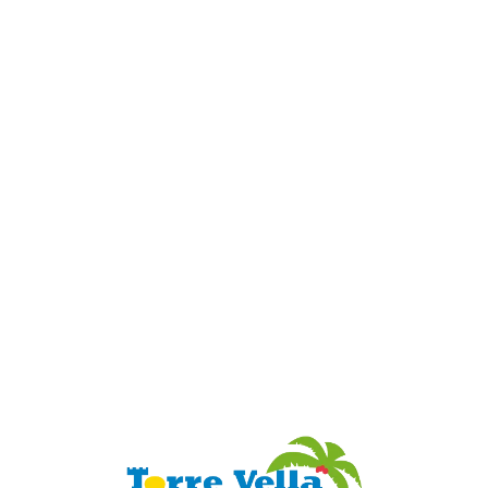
Loa
din
g...