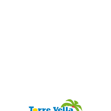
Loa
din
g...