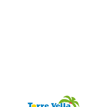
Loa
din
g...