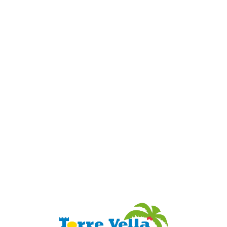
Loa
din
g...