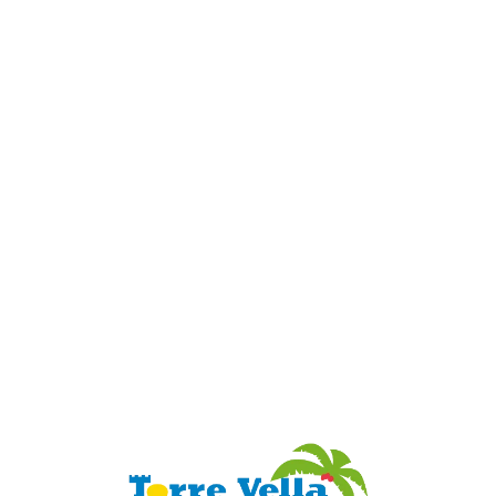
Loa
din
g...