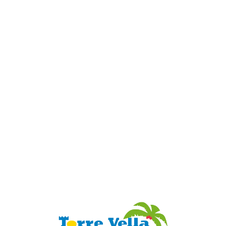
Loa
din
g...