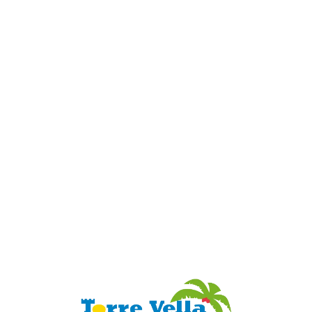
Loa
din
g...