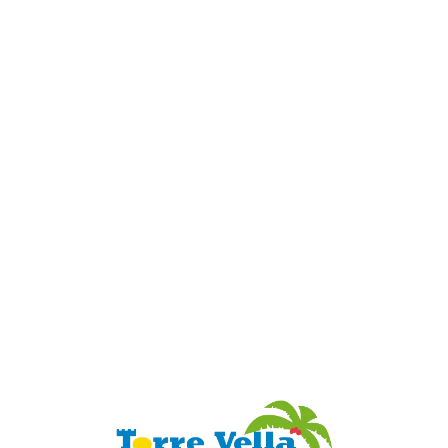
Loa
din
g...