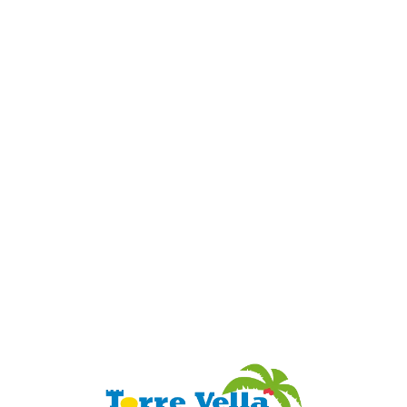
Loa
din
g...