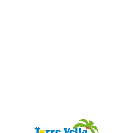
Loa
din
g...