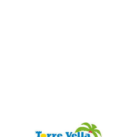
Loa
din
g...