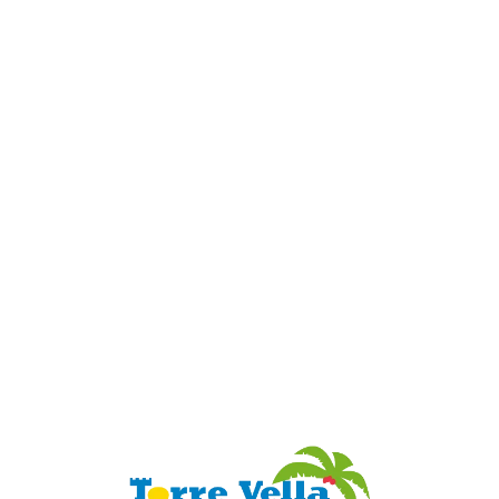
Loa
din
g...