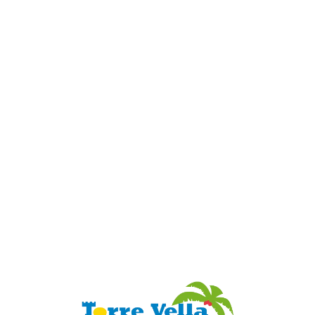
Loa
din
g...