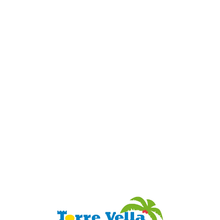
Loa
din
g...