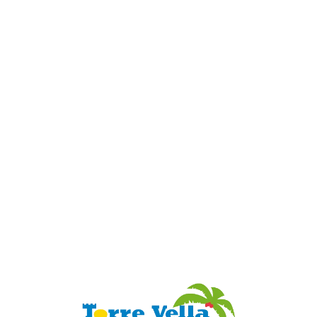
Loa
din
g...