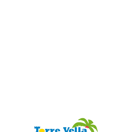
Loa
din
g...