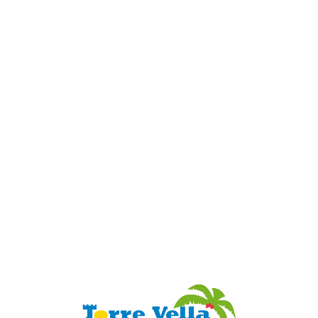
Loa
din
g...