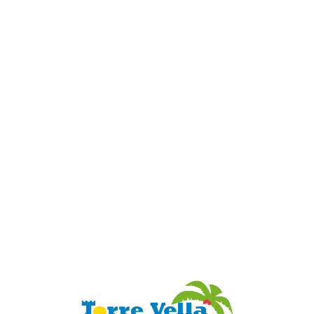
Loa
din
g...