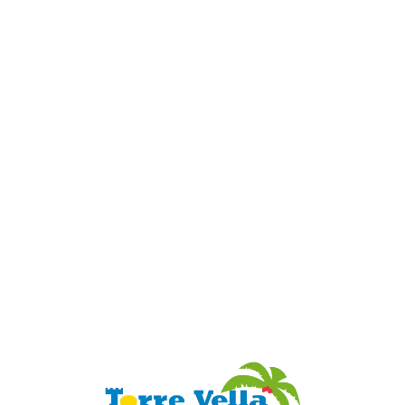
Loa
din
g...