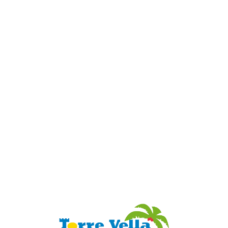
Loa
din
g...