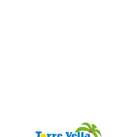
Loa
din
g...