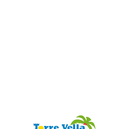
Loa
din
g...