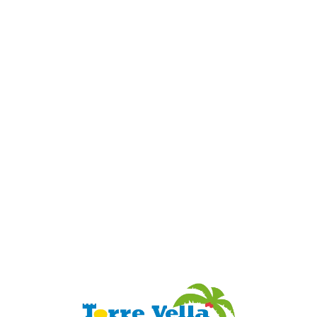
Loa
din
g...