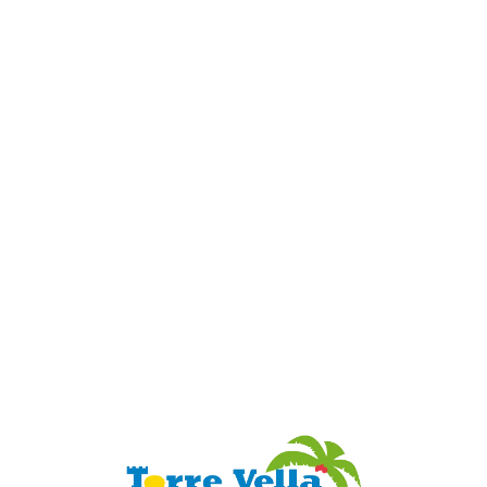
Loa
din
g...