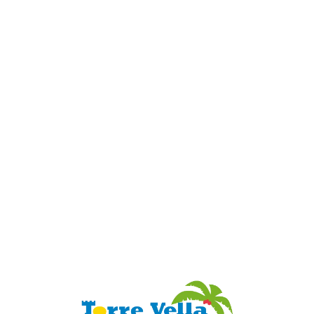
Loa
din
g...