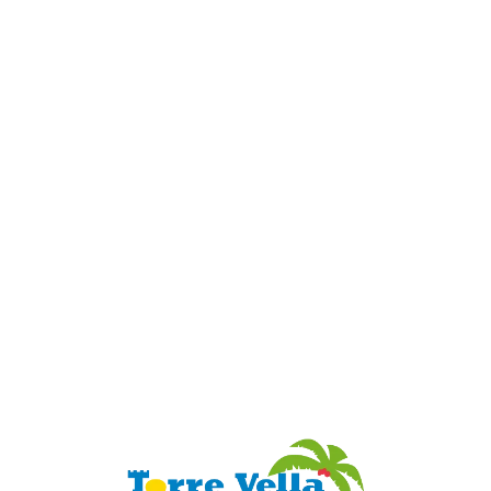
Loa
din
g...