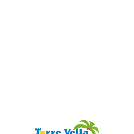
Loa
din
g...