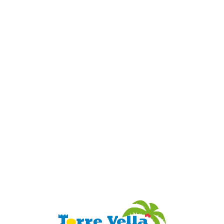
Loa
din
g...