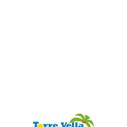
Loa
din
g...