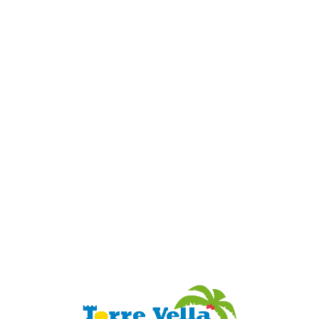
Loa
din
g...