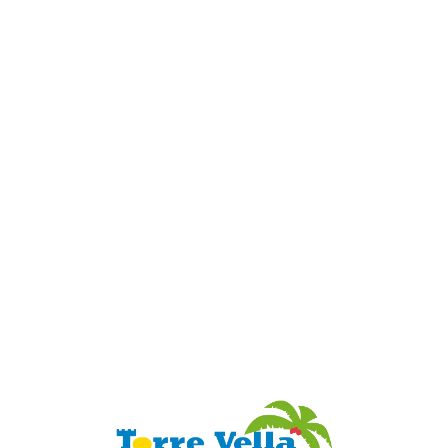
Loa
din
g...