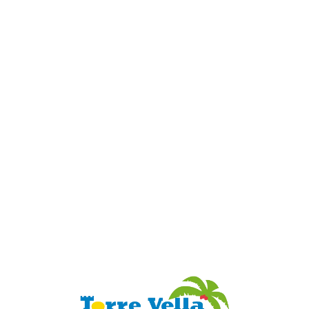
Loa
din
g...