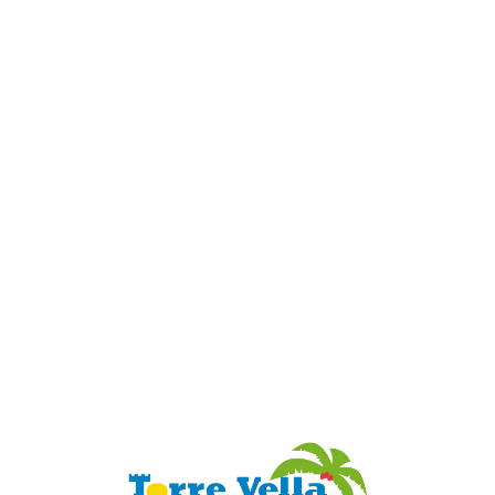
Loa
din
g...