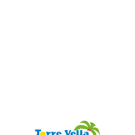
Loa
din
g...