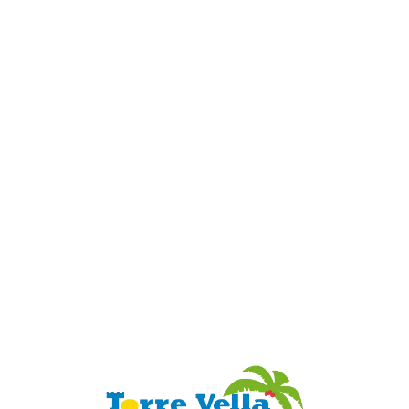
Loa
din
g...