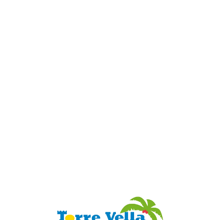
Loa
din
g...