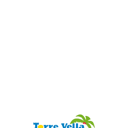
Loa
din
g...