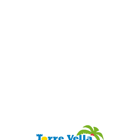
Loa
din
g...